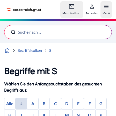
Accesskey
Accesskey
Accesskey
Zum Inhalt
Zum Hauptmenü
Zur Suche
[4]
[1]
[2]
Mein Postkorb
Anmelden
Menü
Suche nach ...
Begriffslexikon
S
Begriffe mit S
Wählen Sie den Anfangsbuchstaben des gesuchten
Begriffs aus:
Alle
#
A
B
C
D
E
F
G
H
I
J
K
L
M
N
O
P