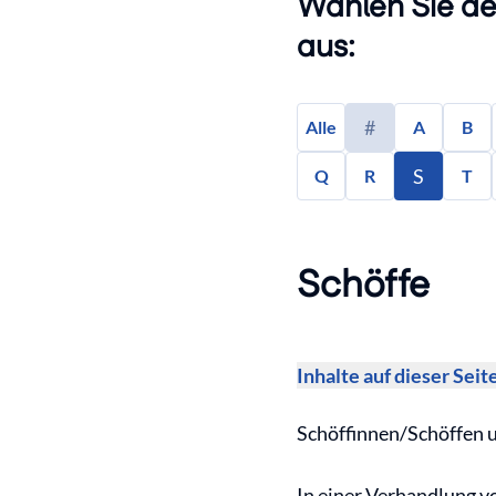
Wählen Sie de
aus:
#
Alle
A
B
S
Q
R
T
Schöffe
Inhalte auf dieser Seit
Schöffinnen/Schöffen 
In einer Verhandlung v