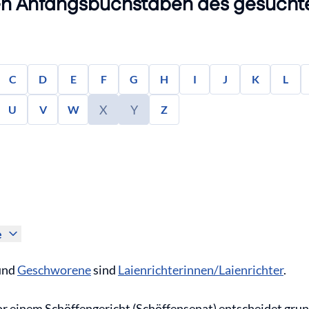
n Anfangsbuchstaben des gesuchte
C
D
E
F
G
H
I
J
K
L
X
Y
U
V
W
Z
e
und
Geschworene
sind
Laienrichterinnen/Laienrichter
.
or einem Schöffengericht (Schöffensenat) entscheidet grun