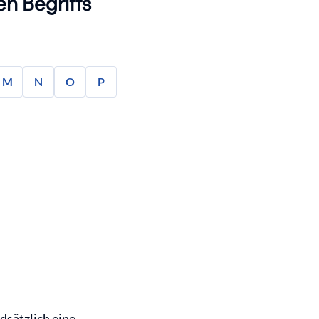
n Begriffs
M
N
O
P
dsätzlich eine