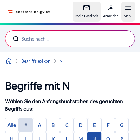
Accesskey
Accesskey
Accesskey
Zum Inhalt
Zum Hauptmenü
Zur Suche
[4]
[1]
[2]
Mein Postkorb
Anmelden
Menü
Suche nach ...
Begriffslexikon
N
Begriffe mit N
Wählen Sie den Anfangsbuchstaben des gesuchten
Begriffs aus:
Alle
#
A
B
C
D
E
F
G
H
I
J
K
L
M
N
O
P