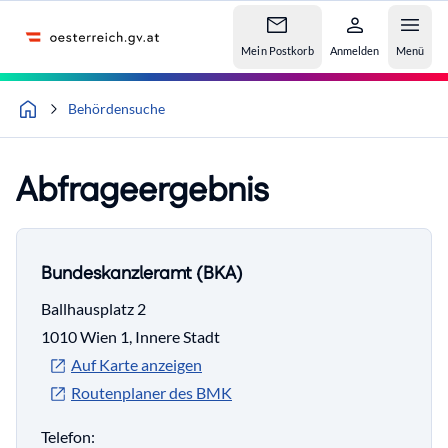
Accesskey
Accesskey
Accesskey
Zum Inhalt
Zum Hauptmenü
Zur Suche
[4]
[1]
[2]
Mein Postkorb
Anmelden
Menü
Behördensuche
Abfrageergebnis
Bundeskanzleramt (BKA)
Ballhausplatz 2
1010 Wien 1, Innere Stadt
Auf Karte anzeigen
Routenplaner des BMK
Telefon: