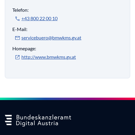
Telefon:
+43 800 22 00 10
E-Mail:
servicebuero@bmwkms.gv.at
Homepage:
http://www.bmwkms.gv.at