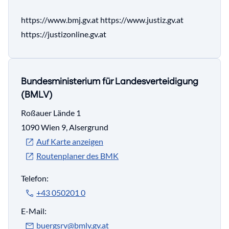
https://www.bmj.gv.at https://www.justiz.gv.at
https://justizonline.gv.at
Bundesministerium für Landesverteidigung
(BMLV)
Roßauer Lände 1
1090 Wien 9, Alsergrund
Auf Karte anzeigen
Routenplaner des BMK
Telefon:
+43 050201 0
E-Mail:
buergsrv@bmlv.gv.at