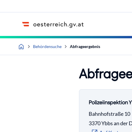
Accesskey
Accesskey
Accesskey
Zum Inhalt
Zum Hauptmenü
Zur Suche
[4]
[1]
[2]
Behördensuche
Abfrageergebnis
Abfragee
Polizeiinspektion
Bahnhofstraße 10
3370 Ybbs an der 