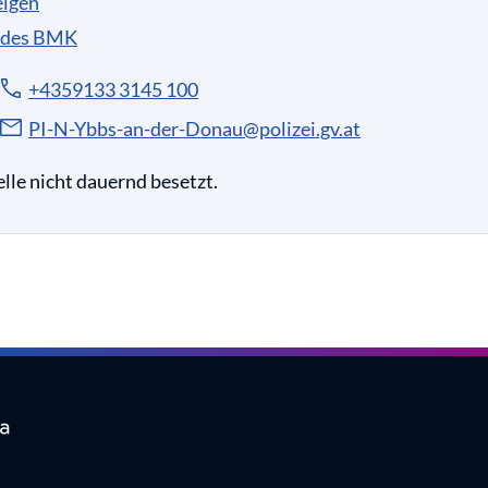
eigen
 des BMK
+4359133 3145 100
PI-N-Ybbs-an-der-Donau@polizei.gv.at
lle nicht dauernd besetzt.