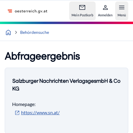
Accesskey
Accesskey
Accesskey
Zum Inhalt
Zum Hauptmenü
Zur Suche
[4]
[1]
[2]
Mein Postkorb
Anmelden
Menü
Behördensuche
Abfrageergebnis
Salzburger Nachrichten VerlagsgesmbH & Co
KG
Homepage:
https://www.sn.at/