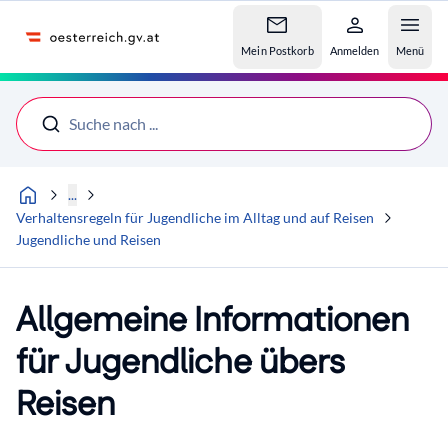
Accesskey
Accesskey
Accesskey
Zum Inhalt
Zum Hauptmenü
Zur Suche
[4]
[1]
[2]
Mein Postkorb
Anmelden
Menü
Suche nach ...
...
Verhaltensregeln für Jugendliche im Alltag und auf Reisen
Jugendliche und Reisen
Allgemeine Informationen
für Jugendliche übers
Reisen